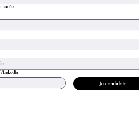
uhaitée
s
V/LinkedIn
Je candidate