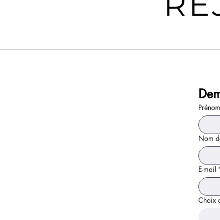
RE
Dem
Préno
Nom de
E-mail
Choix 