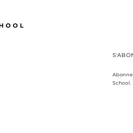
CHOOL
S'ABO
Abonnez
School.