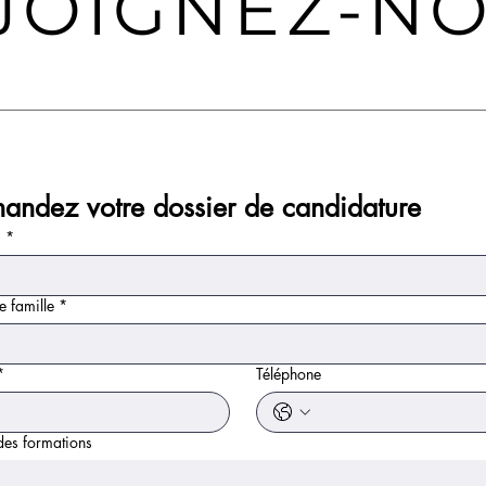
JOIGNEZ-N
andez votre dossier de candidature
m
*
 famille
*
*
Téléphone
des formations